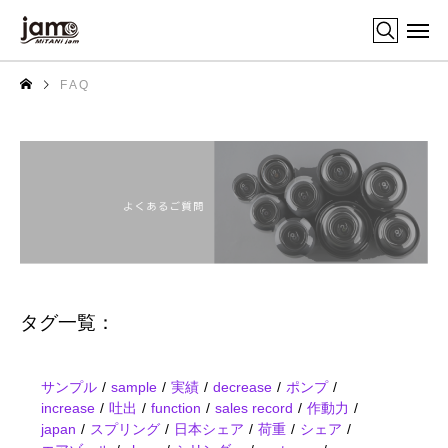
F A Q
タグ一覧：
サンプル
sample
実績
decrease
ポンプ
increase
吐出
function
sales record
作動力
japan
スプリング
日本シェア
荷重
シェア