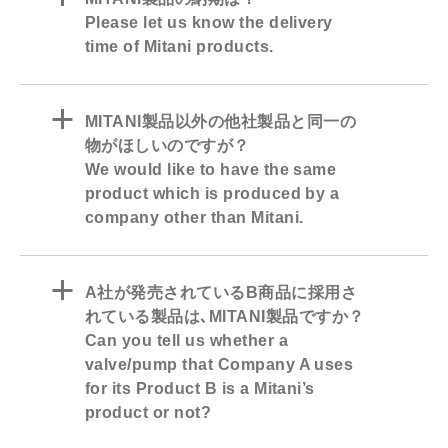
Please let us know the delivery
time of Mitani products.
a
MITANI製品以外の他社製品と同一の
物がほしいのですが？
We would like to have the same
product which is produced by a
company other than Mitani.
a
A社が発売されているB商品に採用さ
れている製品は､MITANI製品ですか？
Can you tell us whether a
valve/pump that Company A uses
for its Product B is a Mitani’s
product or not?