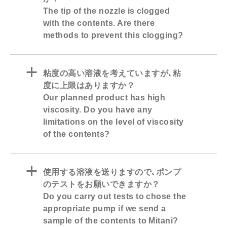
The tip of the nozzle is clogged
with the contents. Are there
methods to prevent this clogging?
a
粘度の高い溶液を考えていますが､粘
度に上限はありますか？
Our planned product has high
viscosity. Do you have any
limitations on the level of viscosity
of the contents?
a
使用する溶液を送りますので､ポンプ
のテストをお願いできますか？
Do you carry out tests to chose the
appropriate pump if we send a
sample of the contents to Mitani?