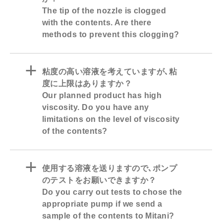
The tip of the nozzle is clogged
with the contents. Are there
methods to prevent this clogging?
a
粘度の高い溶液を考えていますが､粘
度に上限はありますか？
Our planned product has high
viscosity. Do you have any
limitations on the level of viscosity
of the contents?
a
使用する溶液を送りますので､ポンプ
のテストをお願いできますか？
Do you carry out tests to chose the
appropriate pump if we send a
sample of the contents to Mitani?