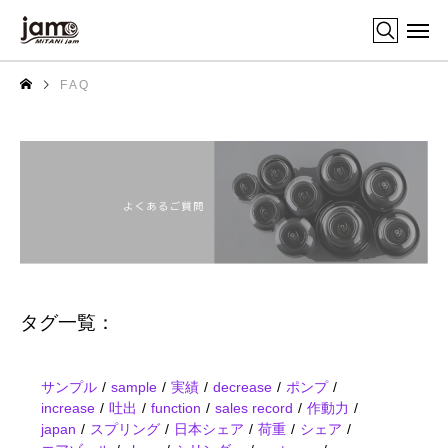
F A Q
タグ一覧：
サンプル
sample
実績
decrease
ポンプ
increase
吐出
function
sales record
作動力
japan
スプリング
日本シェア
荷重
シェア