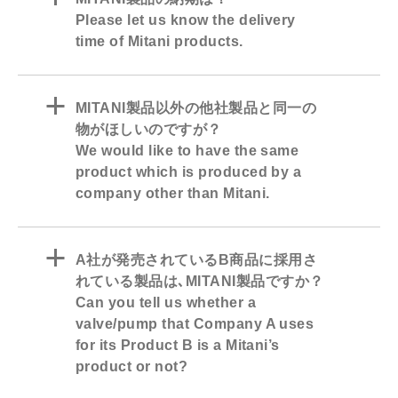
Please let us know the delivery
time of Mitani products.
a
MITANI製品以外の他社製品と同一の
物がほしいのですが？
We would like to have the same
product which is produced by a
company other than Mitani.
a
A社が発売されているB商品に採用さ
れている製品は､MITANI製品ですか？
Can you tell us whether a
valve/pump that Company A uses
for its Product B is a Mitani’s
product or not?