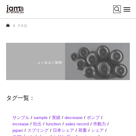
F A Q
タグ一覧：
サンプル
sample
実績
decrease
ポンプ
increase
吐出
function
sales record
作動力
japan
スプリング
日本シェア
荷重
シェア