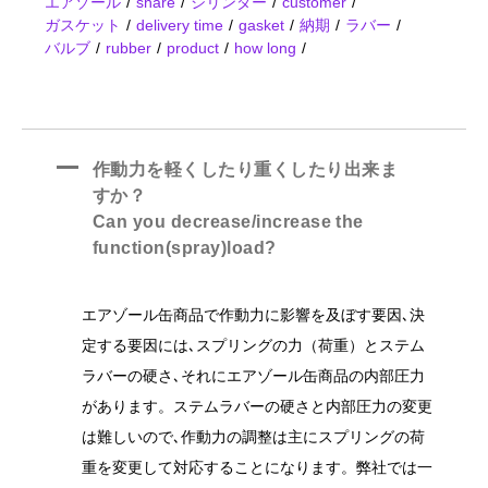
エアゾール
share
シリンダー
customer
ガスケット
delivery time
gasket
納期
ラバー
バルブ
rubber
product
how long
A
作動力を軽くしたり重くしたり出来ま
すか？
Can you decrease/increase the
function(spray)load?
エアゾール缶商品で作動力に影響を及ぼす要因､決
定する要因には､スプリングの力（荷重）とステム
ラバーの硬さ､それにエアゾール缶商品の内部圧力
があります。ステムラバーの硬さと内部圧力の変更
は難しいので､作動力の調整は主にスプリングの荷
重を変更して対応することになります。弊社では一