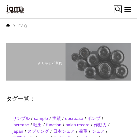
F A Q
タグ一覧：
サンプル
sample
実績
decrease
ポンプ
increase
吐出
function
sales record
作動力
japan
スプリング
日本シェア
荷重
シェア