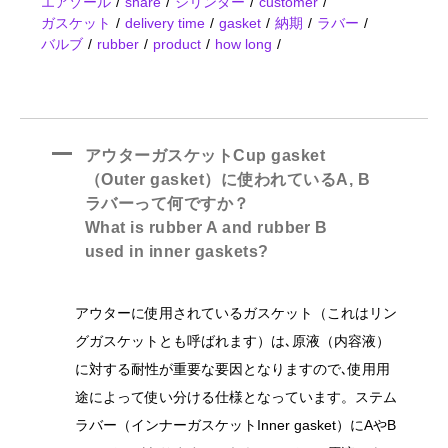
エアゾール
share
シリンダー
customer
ガスケット
delivery time
gasket
納期
ラバー
バルブ
rubber
product
how long
A
アウターガスケットCup gasket
（Outer gasket）に使われているA, B
ラバーって何ですか？
What is rubber A and rubber B
used in inner gaskets?
アウターに使用されているガスケット（これはリン
グガスケットとも呼ばれます）は､原液（内容液）
に対する耐性が重要な要因となりますので､使用用
途によって使い分ける仕様となっています。ステム
ラバー（インナーガスケットInner gasket）にAやB