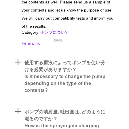
the contents as well. Please send us a sample of
your contents and let us know the purpose of use.
We will carry out compatibility tests and inform you
of the results.
Category:
ポンプについて
Permalink
a
使用する原液によってポンプを使い分
ける必要がありますか？
Is it necessary to change the pump
depending on the type of the
contents?
a
ポンプの噴射量､吐出量は､どのように
測るのですか？
How is the spraying/discharging