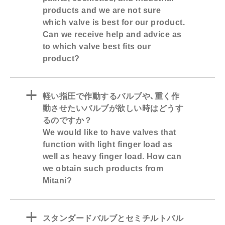
products and we are not sure
which valve is best for our product.
Can we receive help and advice as
to which valve best fits our
product?
a
軽い指圧で作動するバルブや､重く作
動させたいバルブが欲しい時はどうす
るのですか？
We would like to have valves that
function with light finger load as
well as heavy finger load. How can
we obtain such products from
Mitani?
a
スタンダードバルブとセミチルトバル