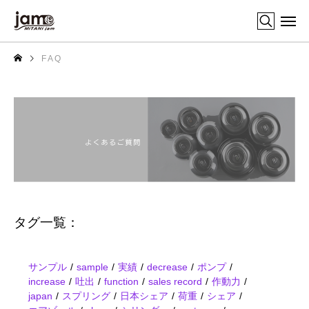
F A Q
タグ一覧：
サンプル
sample
実績
decrease
ポンプ
increase
吐出
function
sales record
作動力
japan
スプリング
日本シェア
荷重
シェア