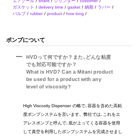
エアゾール
share
シリンダー
customer
ガスケット
delivery time
gasket
納期
ラバー
バルブ
rubber
product
how long
ポンプについて
A
HVDって何ですか？また､どんな粘度
でも対応可能ですか？
What is HVD? Can a Mitani product
be used for a product with any
level of viscosity?
High Viscosity Dispenser の略で､容器を含めた高粘
度ポンプシステムを言います。弊社では､これをエ
アレスポンプと呼んで､底が上ってくる容器を使用
して真空を利用したポンプシステムを完成させまし