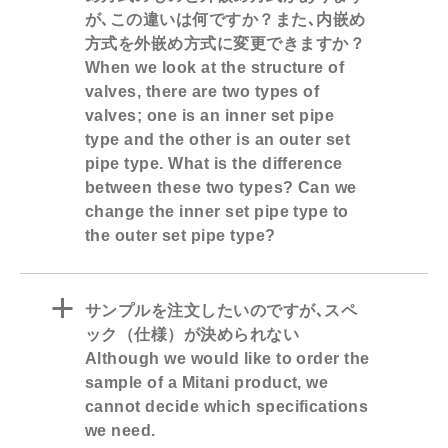
が､この違いは何ですか？また､内嵌め
方式を外嵌め方式に変更できますか？
When we look at the structure of
valves, there are two types of
valves; one is an inner set pipe
type and the other is an outer set
pipe type. What is the difference
between these two types? Can we
change the inner set pipe type to
the outer set pipe type?
a
サンプルを注文したいのですが､スペ
ック（仕様）が決められない
Although we would like to order the
sample of a Mitani product, we
cannot decide which specifications
we need.