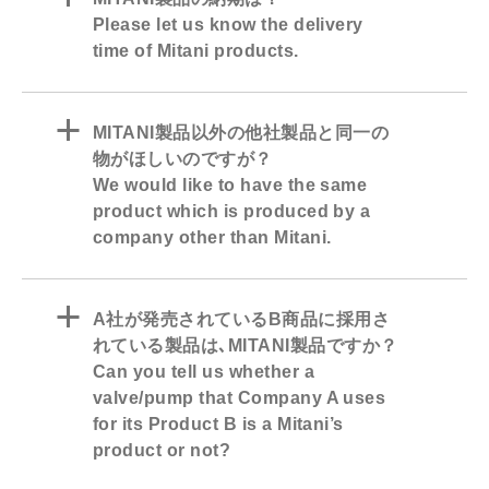
Please let us know the delivery
time of Mitani products.
a
MITANI製品以外の他社製品と同一の
物がほしいのですが？
We would like to have the same
product which is produced by a
company other than Mitani.
a
A社が発売されているB商品に採用さ
れている製品は､MITANI製品ですか？
Can you tell us whether a
valve/pump that Company A uses
for its Product B is a Mitani’s
product or not?