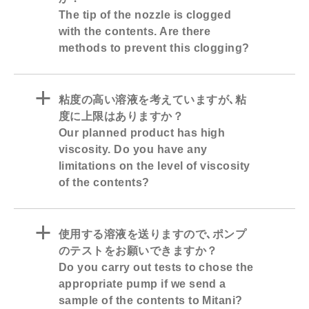
The tip of the nozzle is clogged
with the contents. Are there
methods to prevent this clogging?
a
粘度の高い溶液を考えていますが､粘
度に上限はありますか？
Our planned product has high
viscosity. Do you have any
limitations on the level of viscosity
of the contents?
a
使用する溶液を送りますので､ポンプ
のテストをお願いできますか？
Do you carry out tests to chose the
appropriate pump if we send a
sample of the contents to Mitani?