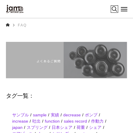
F A Q
タグ一覧：
サンプル
sample
実績
decrease
ポンプ
increase
吐出
function
sales record
作動力
japan
スプリング
日本シェア
荷重
シェア