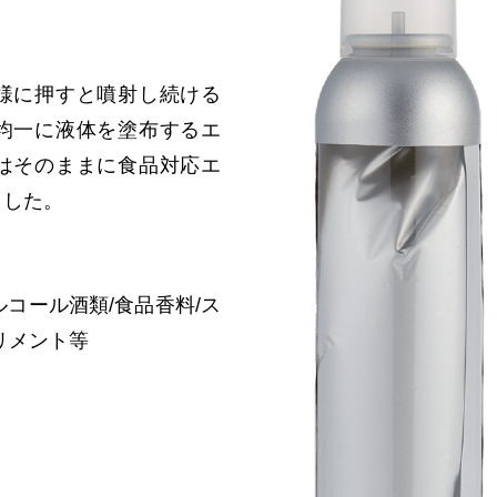
様に押すと噴射し続ける
均一に液体を塗布するエ
はそのままに食品対応エ
ました。
ルコール酒類/食品香料/ス
リメント等