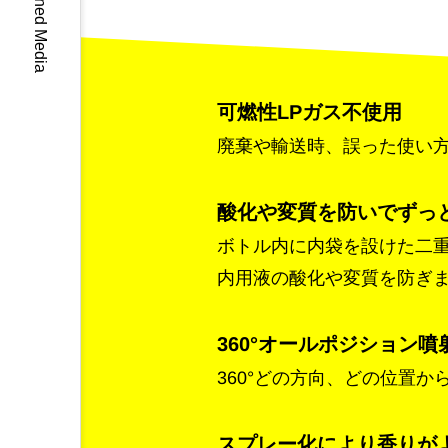
Mitani Owned Media
可燃性LPガス不使用
廃棄や輸送時、誤った使い
酸化や変質を防いでずっ
ボトル内に内袋を設けた二
内用液の酸化や変質を防ぎ
360°オールポジション噴
360°どの方向、どの位置
スプレー化により香りが