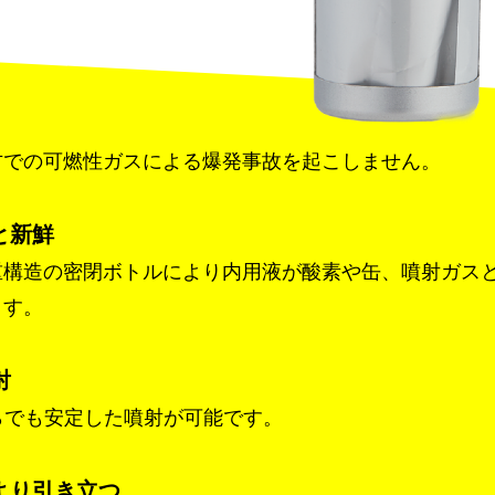
方での可燃性ガスによる爆発事故を起こしません。
と新鮮
重構造の密閉ボトルにより内用液が酸素や缶、噴射ガス
ます。
射
からでも安定した噴射が可能です。
より引き立つ