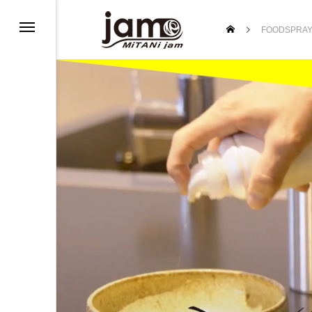
FOODSPRAY
プ