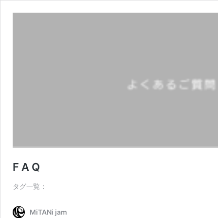
F A Q
タグ一覧：
MiTANi jam